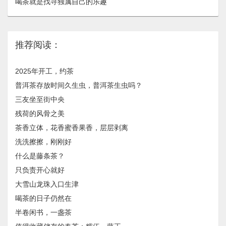
喝茶就是找寻独属自己的乐趣
推荐阅读：
2025年开工，约茶
普洱茶存放时间久生虫，普洱茶生虫吗？
三友坐至街中央
残荷的风骨之美
茶香立体，花香蜜香果香，层层剥离
洗洗擦擦，刚刚好
什么是藤条茶？
只负责开心就好
大雪山龙珠入口生津
喝茶的日子仍然在
半卷闲书，一盏茶