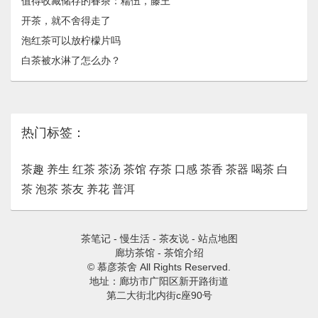
值得收藏储存的春茶：糯伍，藤王
开茶，就不舍得走了
泡红茶可以放柠檬片吗
白茶被水淋了怎么办？
热门标签：
茶趣
养生
红茶
茶汤
茶馆
存茶
口感
茶香
茶器
喝茶
白
茶
泡茶
茶友
养花
普洱
茶笔记
-
慢生活
-
茶友说
-
站点地图
廊坊茶馆
-
茶馆介绍
© 慕彦茶舍 All Rights Reserved.
地址：廊坊市广阳区新开路街道
第二大街北内街c座90号