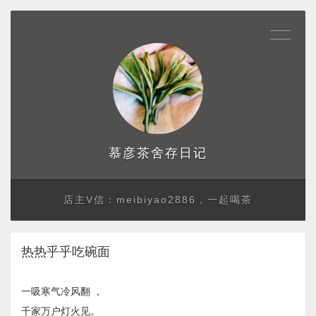
存日记
慕彦茶舍
店主V信：meibiyao2886，一起喝茶
热热乎乎吃碗面
一吸寒气冷风翻 ，
千家万户灯火见。