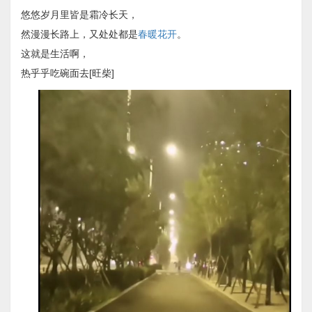
悠悠岁月里皆是霜冷长天，
然漫漫长路上，又处处都是
春暖花开
。
这就是生活啊，
热乎乎吃碗面去[旺柴]