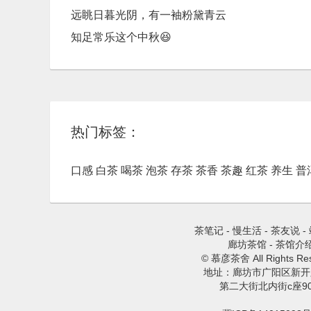
远眺日暮光阴，有一袖粉黛青云
知足常乐这个中秋😆
热门标签：
口感
白茶
喝茶
泡茶
存茶
茶香
茶趣
红茶
养生
普
茶笔记
-
慢生活
-
茶友说
-
廊坊茶馆
-
茶馆介
© 慕彦茶舍 All Rights Res
地址：廊坊市广阳区新开
第二大街北内街c座9