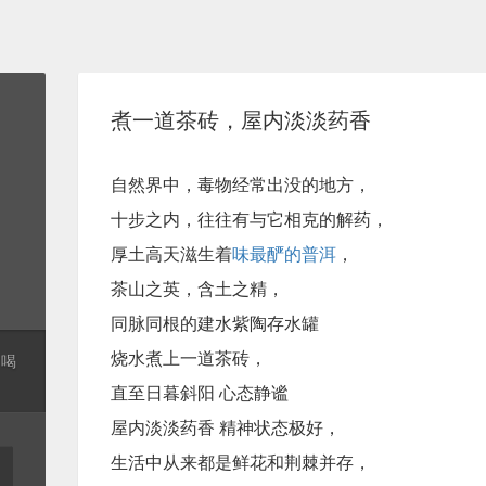
煮一道茶砖，屋内淡淡药香
自然界中，毒物经常出没的地方，
十步之内，往往有与它相克的解药，
厚土高天滋生着
味最酽的普洱
，
茶山之英，含土之精，
同脉同根的建水紫陶存水罐
烧水煮上一道茶砖，
起喝
直至日暮斜阳 心态静谧
屋内淡淡药香 精神状态极好，
生活中从来都是鲜花和荆棘并存，