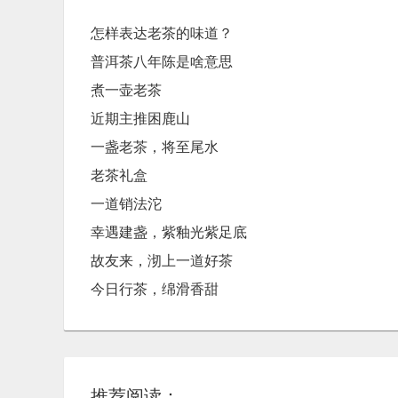
怎样表达老茶的味道？
普洱茶八年陈是啥意思
煮一壶老茶
近期主推困鹿山
一盏老茶，将至尾水
老茶礼盒
一道销法沱
幸遇建盏，紫釉光紫足底
故友来，沏上一道好茶
今日行茶，绵滑香甜
推荐阅读：