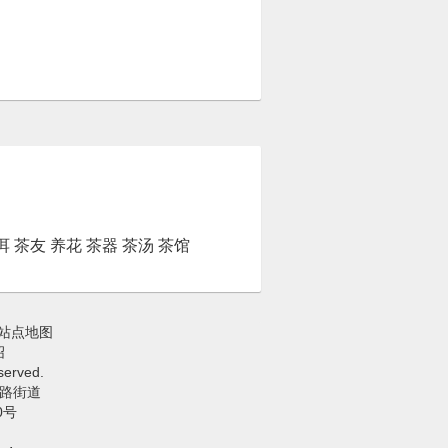
洱
茶友
养花
茶器
茶汤
茶馆
站点地图
绍
erved.
路街道
0号