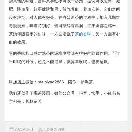
杂其他的味道，普洱茶和红枣可以一起泡，据说可以暖胃、减
肥、降血脂。红枣健脾和胃，益气养血，养血安神。它们之间
没有冲突。对人体有好处。在煮普洱茶的过程中，加入几颗红
枣慢慢煮，味道特别好。普洱茶醇香温润，红枣里都是糯米。
茶汤伴随着枣的甜味，一方面增强了
茶的香味
，另一方面有补
血的效果。
枣的香味和口感对熟茶的渥堆发酵味有很好的隐藏作用。不过
平时喝的时候，还是不能过量，就算喜欢喝，也要适度。
添加店主微信：meibiyao2886，陪你一起喝茶。
我们还创作了喝茶漫画，微信公众号，抖音，快手，小红书名
字都是：长林留芳
2021-01-31
1,349 次浏览