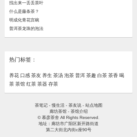
找出来一丢丢茶叶
什么是藤条茶？
明成化青花宫碗
普洱茶龙珠的泡法
热门标签：
养花
口感
茶友
养生
茶汤
泡茶
普洱
茶趣
白茶
茶香
喝
茶
茶馆
红茶
茶器
存茶
茶笔记
-
慢生活
-
茶友说
-
站点地图
廊坊茶馆
-
茶馆介绍
© 慕彦茶舍 All Rights Reserved.
地址：廊坊市广阳区新开路街道
第二大街北内街c座90号