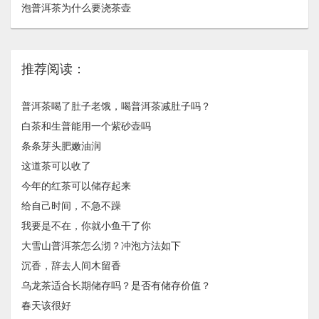
泡普洱茶为什么要浇茶壶
推荐阅读：
普洱茶喝了肚子老饿，喝普洱茶减肚子吗？
白茶和生普能用一个紫砂壶吗
条条芽头肥嫩油润
这道茶可以收了
今年的红茶可以储存起来
给自己时间，不急不躁
我要是不在，你就小鱼干了你
大雪山普洱茶怎么沏？冲泡方法如下
沉香，辞去人间木留香
乌龙茶适合长期储存吗？是否有储存价值？
春天该很好