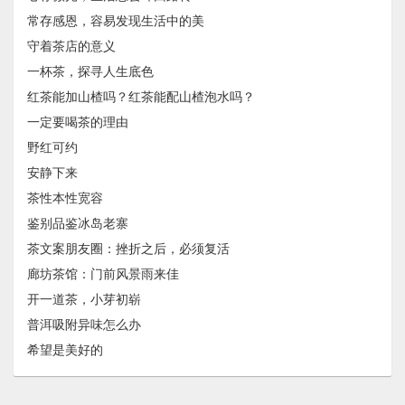
常存感恩，容易发现生活中的美
守着茶店的意义
一杯茶，探寻人生底色
红茶能加山楂吗？红茶能配山楂泡水吗？
一定要喝茶的理由
野红可约
安静下来
茶性本性宽容
鉴别品鉴冰岛老寨
茶文案朋友圈：挫折之后，必须复活
廊坊茶馆：门前风景雨来佳
开一道茶，小芽初崭
普洱吸附异味怎么办
希望是美好的