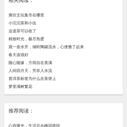
相关阅读：
廊坊文玩集市在哪里
小沱沱茶和小虫
这道茶可以收了
精致时光，极尽热爱
观一壶水开，倾听陶罐流水，心便雅了起来
春天该很好
随心随缘，方得自在美满
人间四月天，芳菲入水流
普洱茶标签为什么在茶饼上
梦里满树繁花
推荐阅读：
心存微光，生活总会峰回路转