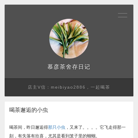
存日记
慕彦茶舍
店主V信：meibiyao2886，一起喝茶
喝茶邂逅的小虫
喝茶间，昨日邂逅得
那只小虫
，又来了。。。。它飞走得那一
刻，有失落有欣喜，尤其是看到笼子里的蝈蝈。