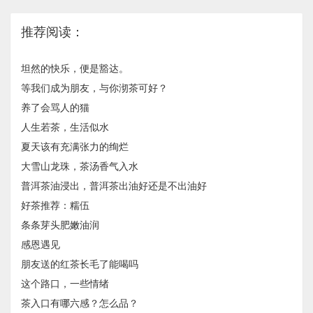
推荐阅读：
坦然的快乐，便是豁达。
等我们成为朋友，与你沏茶可好？
养了会骂人的猫
人生若茶，生活似水
夏天该有充满张力的绚烂
大雪山龙珠，茶汤香气入水
普洱茶油浸出，普洱茶出油好还是不出油好
好茶推荐：糯伍
条条芽头肥嫩油润
感恩遇见
朋友送的红茶长毛了能喝吗
这个路口，一些情绪
茶入口有哪六感？怎么品？