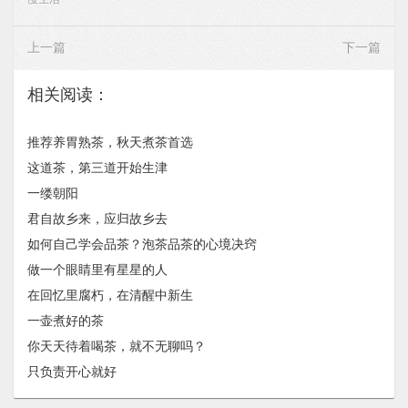
上一篇
下一篇
相关阅读：
推荐养胃熟茶，秋天煮茶首选
这道茶，第三道开始生津
一缕朝阳
君自故乡来，应归故乡去
如何自己学会品茶？泡茶品茶的心境决窍
做一个眼睛里有星星的人
在回忆里腐朽，在清醒中新生
一壶煮好的茶
你天天待着喝茶，就不无聊吗？
只负责开心就好