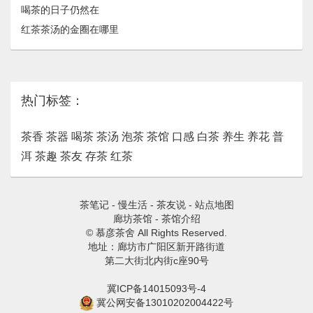
喝茶的日子仍然在
红茶茶汤的金圈在哪里
热门标签：
茶香
茶器
喝茶
茶汤
泡茶
茶馆
口感
白茶
养生
养花
普
洱
茶趣
茶友
存茶
红茶
茶笔记
-
慢生活
-
茶友说
-
站点地图
廊坊茶馆
-
茶馆介绍
© 慕彦茶舍 All Rights Reserved.
地址：廊坊市广阳区新开路街道
第二大街北内街c座90号
冀ICP备14015093号-4
冀公网安备13010202004422号