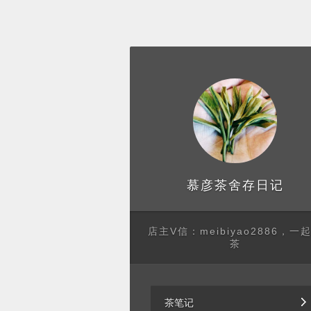
存日记
慕彦茶舍
店主V信：meibiyao2886，一
茶
茶笔记