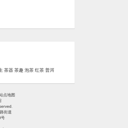
生
茶器
茶趣
泡茶
红茶
普洱
站点地图
绍
erved.
路街道
0号