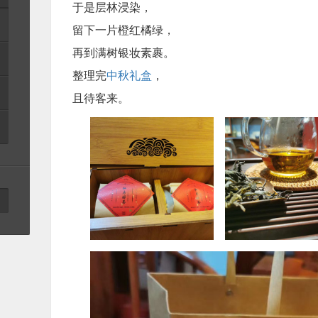
于是层林浸染，
留下一片橙红橘绿，
再到满树银妆素裹。
整理完
中秋礼盒
，
且待客来。