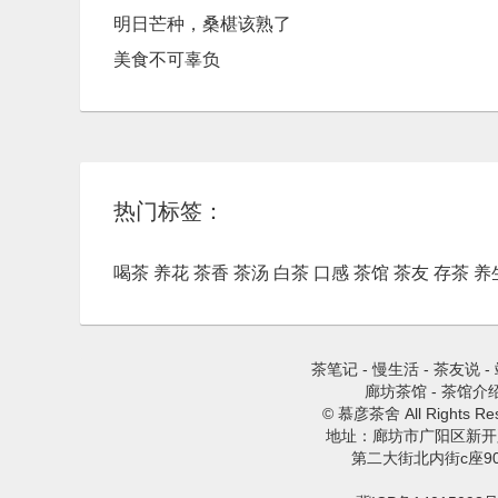
明日芒种，桑椹该熟了
美食不可辜负
热门标签：
喝茶
养花
茶香
茶汤
白茶
口感
茶馆
茶友
存茶
养
茶笔记
-
慢生活
-
茶友说
-
廊坊茶馆
-
茶馆介
© 慕彦茶舍 All Rights Res
地址：廊坊市广阳区新开
第二大街北内街c座9