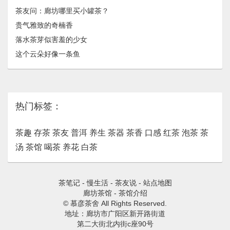
茶友问：廊坊哪里买小罐茶？
贵气雅致的奇楠香
落水茶芽似害羞的少女
这个云朵好像一条鱼
热门标签：
茶趣
存茶
茶友
普洱
养生
茶器
茶香
口感
红茶
泡茶
茶
汤
茶馆
喝茶
养花
白茶
茶笔记
-
慢生活
-
茶友说
-
站点地图
廊坊茶馆
-
茶馆介绍
© 慕彦茶舍 All Rights Reserved.
地址：廊坊市广阳区新开路街道
第二大街北内街c座90号