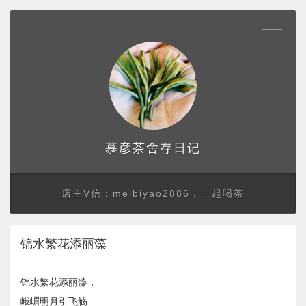
存日记
慕彦茶舍
店主V信：meibiyao2886，一起喝茶
锦水繁花添丽藻
锦水繁花添丽藻，
峨嵋明月引飞觞