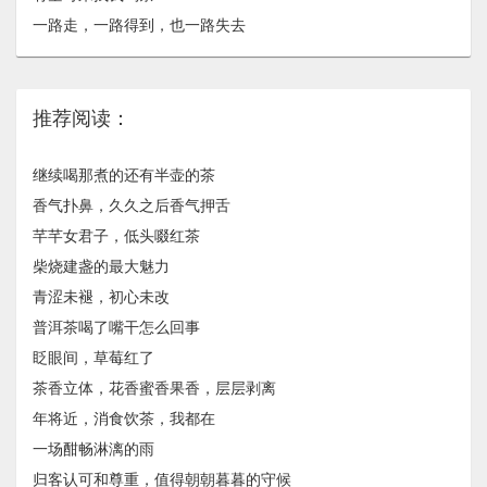
一路走，一路得到，也一路失去
推荐阅读：
继续喝那煮的还有半壶的茶
香气扑鼻，久久之后香气押舌
芊芊女君子，低头啜红茶
柴烧建盏的最大魅力
青涩未褪，初心未改
普洱茶喝了嘴干怎么回事
眨眼间，草莓红了
茶香立体，花香蜜香果香，层层剥离
年将近，消食饮茶，我都在
一场酣畅淋漓的雨
归客认可和尊重，值得朝朝暮暮的守候