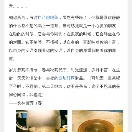
意。。。。
如你所言，有时
自己想喝茶
，虽然有些晚了，但就是喜欢静静
的什么都不想的喝上一道茶。当时感觉就是一个心灵的朋友，
在独酌的时候，它会与你同饮；在孤寂的时候，它会静坐在你
的对面。它不喧哗，不招摇，以自身的丰富影响着你的丰富，
以自身的安详引领着你的安详，以自身的厚重影响着你的厚
重。
岁月忽其不淹兮，春与秋其代序。时光流逝，岁月不言，在生
命一天天的濡染中，会变的
愈加醇厚
耐品。（可能因一道茶喝
至子时，不忍倒，第二天继续，这不是吝啬，这个不忍真的是
同心同得，我也是）
——长林留芳（春）