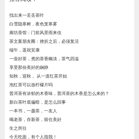
找出来一丢丢茶叶
白雪隐寒树，夜色笼寒雾
廊坊茶馆：门前风景雨来佳
茶文案朋友圈：挫折之后，必须复活
端午，遥祝安康
一壶好茶，煮的茶香幽淡，茶气四溢
享受那份美好的娴静
知秋，迎秋， ​从一道红茶开始
泡红茶可以放柠檬片吗
普洱茶有浓郁的木香味，普洱茶的木香是怎么来的？
新白茶叶底偏暗，是怎么回事
一本书，一盏茶，一友人
喝老茶，存新茶，留住美好
生之所往
今天吃面，有个人指我！