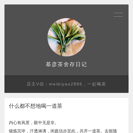
存日记
慕彦茶舍
店主V信：meibiyao2886，一起喝茶
什么都不想地喝一道茶
内心有风景，眼中无是非。
锻炼完毕，汗透淋漓，闲庭信步至此，共开一道茶。去留随