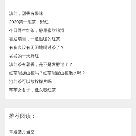
滇红，甜香有果味
2020第一泡茶，野红
今日野生红茶，醇厚蜜甜绵滑
喜迎瑞雪，一道温暖的红茶
有多久没有闲闲地喝过茶了？
妥妥的一天野红
滇红茶有薯香，是不是发酵过了？
红茶能加山楂吗？红茶能配山楂泡水吗？
泡红茶可以放柠檬片吗
芊芊女君子，低头啜红茶
推荐阅读：
常遇皓月当空