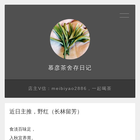
存日记
慕彦茶舍
店主V信：meibiyao2886，一起喝茶
近日主推，野红（长林留芳）
食淡百味足，
入秋宜养胃。