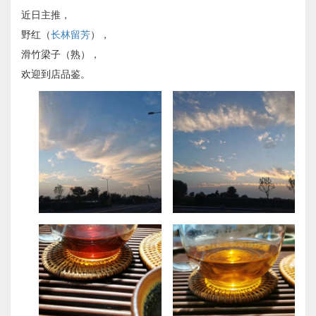
近日主推，
野红（
长林留芳
），
滑竹梁子（熟），
欢迎到店品鉴。