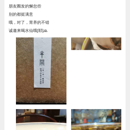
朋友圈发的懈怠些
别的都挺满意
哦，对了，胃养的不错
诚邀来喝水仙哦[耶]🙏