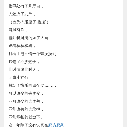
指甲处有了月牙白，
人还胖了几斤，
（因为衣服瘦了[捂脸]）
暑风有吹，
也酣畅淋漓的淋了大雨，
趴着棵棵柳树，
打着手电可惜一个蝉没摸到，
喂饱了不少蚊子，
此时情绪此时天，
无事小神仙。
总结了快乐的四个要点……
可以改变的去改变，
不可改变的去改善，
不能改善的去承担，
不能承担的就放下。
这一年除了没有认真在
廊坊卖茶
，