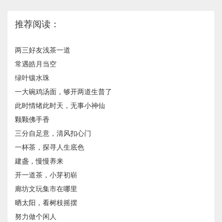
推荐阅读：
两三好友浅茶一道
常遇皓月当空
绿叶镶水珠
一大碗鸡汤面，够开两道生普了
此时情绪此时天，无事小神仙
颗颗佛手香
三分自足意，清风扣心门
一杯茶，探寻人生底色
建盏，慢慢养来
开一道茶，小芽初崭
廊坊文玩集市在哪里
晒太阳，看树枝摇摆
努力做个闲人