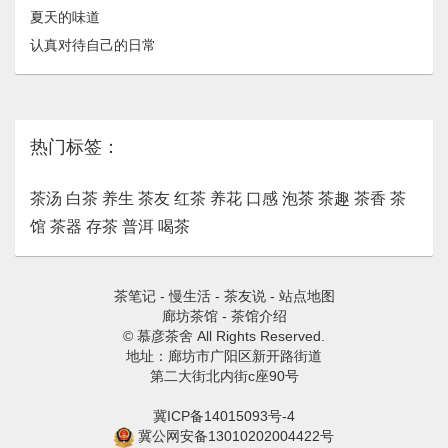
夏天的味道
认真对待自己的日常
热门标签：
茶汤
白茶
养生
茶友
红茶
养花
口感
泡茶
茶趣
茶香
茶
馆
茶器
存茶
普洱
喝茶
茶笔记
-
慢生活
-
茶友说
-
站点地图
廊坊茶馆
-
茶馆介绍
© 慕彦茶舍 All Rights Reserved.
地址：廊坊市广阳区新开路街道
第二大街北内街c座90号
冀ICP备14015093号-4
冀公网安备13010202004422号