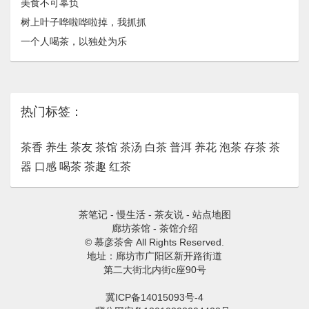
美食不可辜负
树上叶子哗啦哗啦掉，我抓抓
一个人喝茶，以独处为乐
热门标签：
茶香
养生
茶友
茶馆
茶汤
白茶
普洱
养花
泡茶
存茶
茶
器
口感
喝茶
茶趣
红茶
茶笔记
-
慢生活
-
茶友说
-
站点地图
廊坊茶馆
-
茶馆介绍
© 慕彦茶舍 All Rights Reserved.
地址：廊坊市广阳区新开路街道
第二大街北内街c座90号
冀ICP备14015093号-4