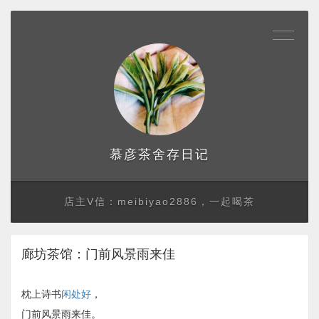
存日记
慕彦茶舍
店主V信：meibiyao2886，一起喝茶
廊坊茶馆：门前风景雨来佳
枕上诗书
闲处好
，
门前风景雨来佳。