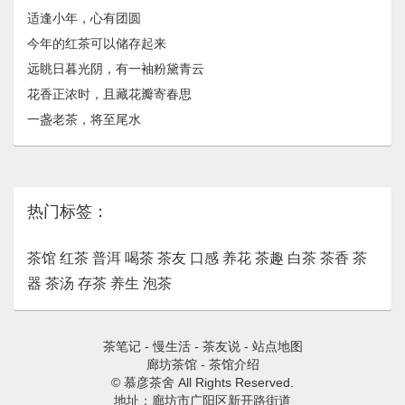
适逢小年，心有团圆
今年的红茶可以储存起来
远眺日暮光阴，有一袖粉黛青云
花香正浓时，且藏花瓣寄春思
一盏老茶，将至尾水
热门标签：
茶馆
红茶
普洱
喝茶
茶友
口感
养花
茶趣
白茶
茶香
茶
器
茶汤
存茶
养生
泡茶
茶笔记
-
慢生活
-
茶友说
-
站点地图
廊坊茶馆
-
茶馆介绍
© 慕彦茶舍 All Rights Reserved.
地址：廊坊市广阳区新开路街道