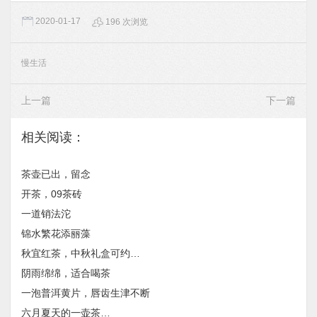
2020-01-17
196 次浏览
慢生活
上一篇
下一篇
相关阅读：
茶壶已出，留念
开茶，09茶砖
一道销法沱
锦水繁花添丽藻
秋宜红茶，中秋礼盒可约…
阴雨绵绵，适合喝茶
一泡普洱黄片，唇齿生津不断
六月夏天的一壶茶…