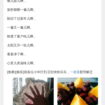
嘴儿甜儿啊，
架柜都擦一遍儿啊。
除旧了过新年儿啊，
一遍又一遍儿啊。
映透了窗户纸儿啊，
太阳又升一轮儿啊。
看着净了啊，
心里儿美滋味儿啊。
[抱拳][偷笑]祝各位小年打扫卫生快快乐乐，
一道茶
慰劳解乏