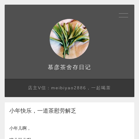
存日记
慕彦茶舍
店主V信：meibiyao2886，一起喝茶
小年快乐，一道茶慰劳解乏
小年儿啊，