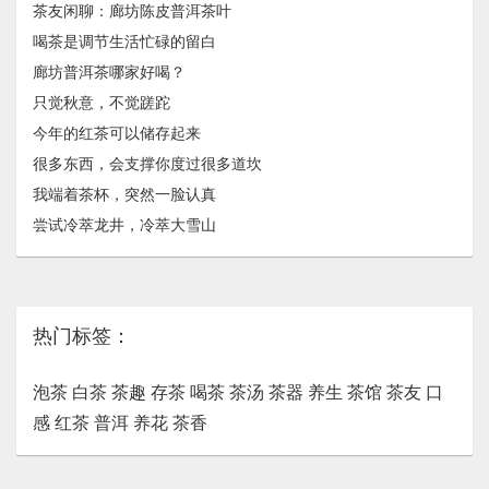
茶友闲聊：廊坊陈皮普洱茶叶
喝茶是调节生活忙碌的留白
廊坊普洱茶哪家好喝？
只觉秋意，不觉蹉跎
今年的红茶可以储存起来
很多东西，会支撑你度过很多道坎
我端着茶杯，突然一脸认真
尝试冷萃龙井，冷萃大雪山
热门标签：
泡茶
白茶
茶趣
存茶
喝茶
茶汤
茶器
养生
茶馆
茶友
口
感
红茶
普洱
养花
茶香