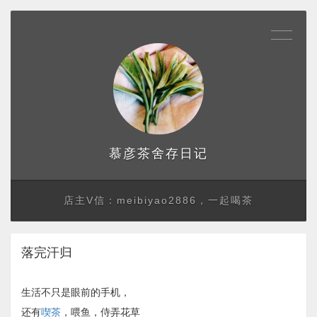
存日记
慕彦茶舍
店主V信：meibiyao2886，一起喝茶
落完汗归
生活不只是眼前的手机，
还有
喫茶
，喂鱼，侍弄花草