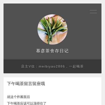
存日记
慕彦茶舍
店主V信：meibiyao2886，一起喝茶
下午喝茶留言留座哦
就这个炸酱面后
下午喝茶应该可以顶得住了