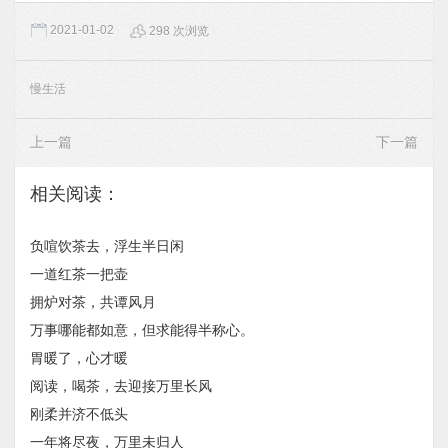
2021-01-02
298 次浏览
慢生活
上一篇
下一篇
相关阅读：
负喧饮茶去，浮生半日闲
一道红茶一把壶
拥炉对茶，共谭风月
万事哪能都如意，但求能得半称心。
胃暖了，心才暖
阅读，喝茶，去迎接万里长风
刚柔并济不低头
一年将尽夜，万里未归人