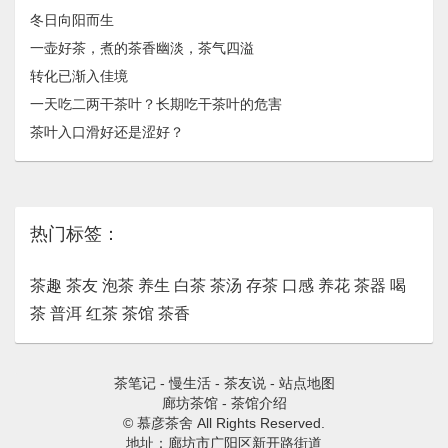
冬日向阳而生
一壶好茶，煮的茶香幽淡，茶气四溢
转化已渐入佳境
一天吃二两干茶叶？长期吃干茶叶的危害
茶叶入口滑好还是涩好？
热门标签：
茶趣
茶友
泡茶
养生
白茶
茶汤
存茶
口感
养花
茶器
喝
茶
普洱
红茶
茶馆
茶香
茶笔记
-
慢生活
-
茶友说
-
站点地图
廊坊茶馆
-
茶馆介绍
© 慕彦茶舍 All Rights Reserved.
地址：廊坊市广阳区新开路街道