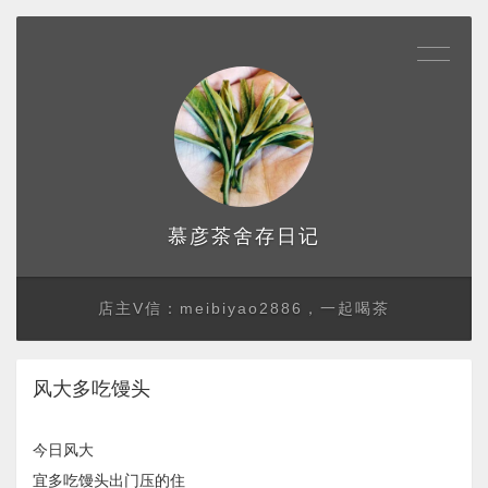
存日记
慕彦茶舍
店主V信：meibiyao2886，一起喝茶
风大多吃馒头
今日风大
宜多吃馒头出门压的住