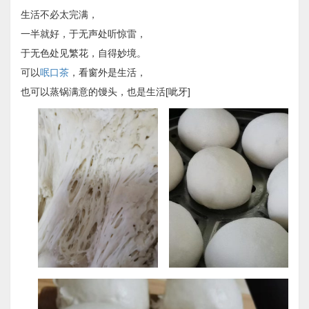
生活不必太完满，
一半就好，于无声处听惊雷，
于无色处见繁花，自得妙境。
可以
呡口茶
，看窗外是生活，
也可以蒸锅满意的馒头，也是生活[呲牙]