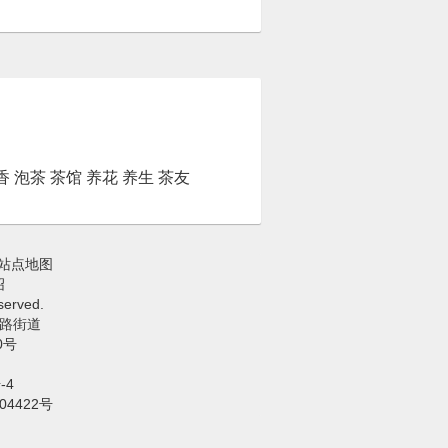
香
泡茶
茶馆
养花
养生
茶友
站点地图
绍
erved.
路街道
0号
-4
04422号