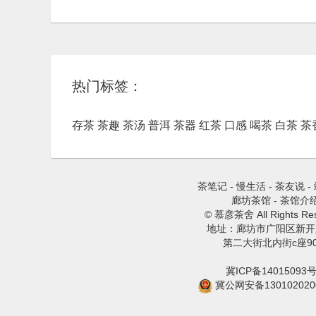
热门标签：
存茶
茶趣
茶汤
普洱
茶器
红茶
口感
喝茶
白茶
茶
茶笔记
-
慢生活
-
茶友说
-
廊坊茶馆
-
茶馆介
© 慕彦茶舍 All Rights Res
地址：廊坊市广阳区新开
第二大街北内街c座9
冀ICP备14015093号
冀公网安备130102020