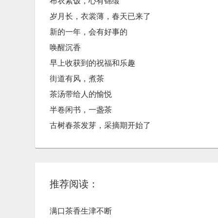
布衣素饭，心有锦缎
岁月长，​衣裳薄，春天已来了
新的一年，会有好事的
唤醒沉香
早上收获到的祝福和乐趣
街道有风，煮茶
茶汤带给人的愉悦
半卷闲书，一盏茶
古树春茶发芽，采摘期开始了
推荐阅读：
满口茶香生津不断