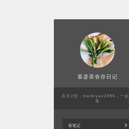
存日记
慕彦茶舍
店主V信：meibiyao2886，一
茶
茶笔记