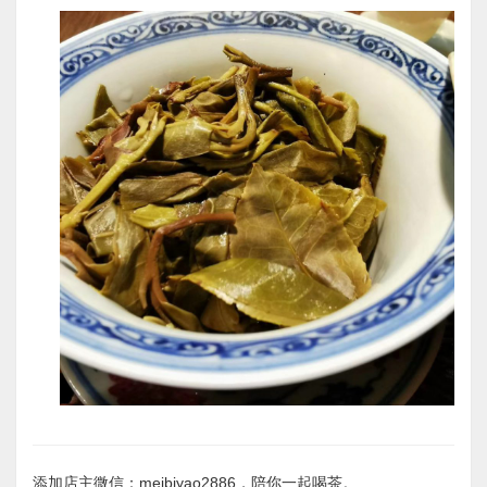
添加店主微信：meibiyao2886，陪你一起喝茶。