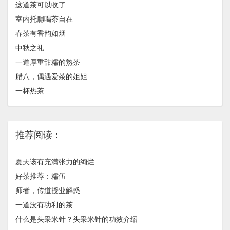
这道茶可以收了
室内托腮喝茶自在
春茶有香韵如烟
中秋之礼
一道厚重甜糯的熟茶
腊八，偶遇爱茶的姐姐
一杯热茶
推荐阅读：
夏天该有充满张力的绚烂
好茶推荐：糯伍
师者，传道授业解惑
一道没有功利的茶
什么是头采米针？头采米针的功效介绍