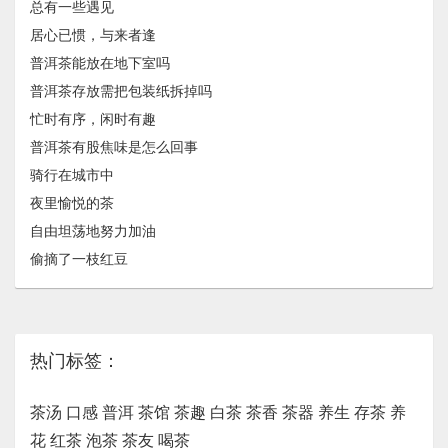
总有一些遇见
居心已惯，与来者逢
普洱茶能放在地下室吗
普洱茶存放需把包装纸拆掉吗
忙时有序，闲时有趣
普洱茶有股焦味是怎么回事
骑行在城市中
夜里愉悦的茶
自由坦荡地努力加油
偷摘了一枝红豆
热门标签：
茶汤
口感
普洱
茶馆
茶趣
白茶
茶香
茶器
养生
存茶
养
花
红茶
泡茶
茶友
喝茶