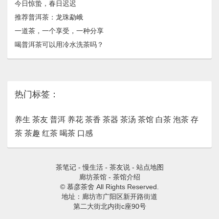
今日惊蛰，春日迟迟
推荐普洱茶：龙珠​勐峨
一道茶，一个享受，一种分享
喝普洱茶可以用冷水洗茶吗？
热门标签：
养生
茶友
普洱
养花
茶香
茶器
茶汤
茶馆
白茶
泡茶
存
茶
茶趣
红茶
喝茶
口感
茶笔记
-
慢生活
-
茶友说
-
站点地图
廊坊茶馆
-
茶馆介绍
© 慕彦茶舍 All Rights Reserved.
地址：廊坊市广阳区新开路街道
第二大街北内街c座90号