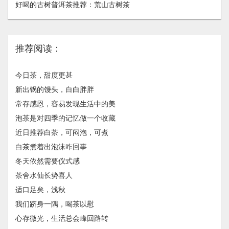
好喝的古树普洱茶推荐：荒山古树茶
推荐阅读：
今日茶，甜度更甚
新出锅的馒头，白白胖胖
常存感恩，容易发现生活中的美
泡茶是对四季的记忆做一个收藏
近日推荐白茶，可闷泡，可煮
白茶煮着出泡沫咋回事
冬天依然需要仪式感
茶舍水仙长势喜人
适口足矣，浅秋
我们跻身一隅，喝茶以慰
心存微光，生活总会峰回路转