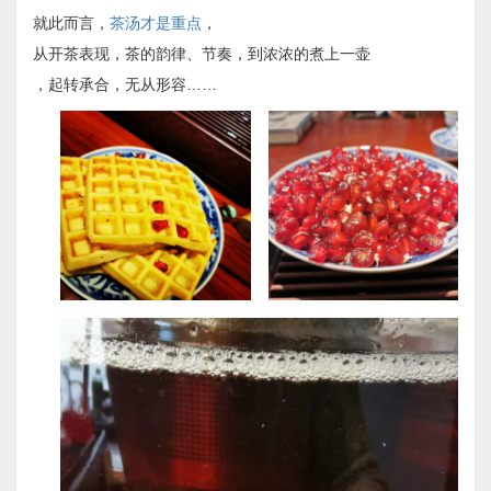
就此而言，
茶汤才是重点
，
从开茶表现，茶的韵律、节奏，到浓浓的煮上一壶
，起转承合，无从形容……