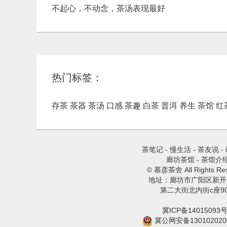
不起心，不动念，茶汤表现最好
热门标签：
存茶
茶器
茶汤
口感
茶趣
白茶
普洱
养生
茶馆
红
茶笔记
-
慢生活
-
茶友说
-
廊坊茶馆
-
茶馆介
© 慕彦茶舍 All Rights Res
地址：廊坊市广阳区新开
第二大街北内街c座9
冀ICP备14015093号
冀公网安备130102020