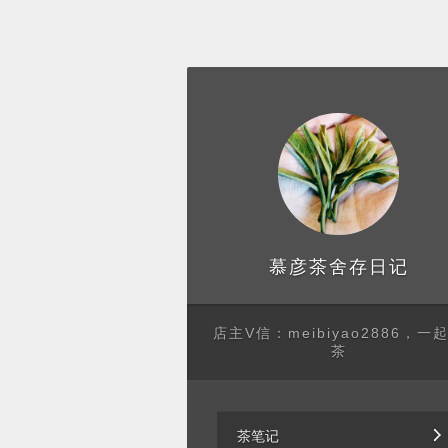
存日记
慕彦茶舍
店主V信：meibiyao2886，一
茶
茶笔记