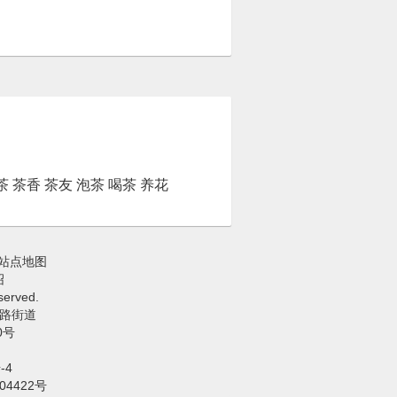
茶
茶香
茶友
泡茶
喝茶
养花
站点地图
绍
erved.
路街道
0号
-4
04422号