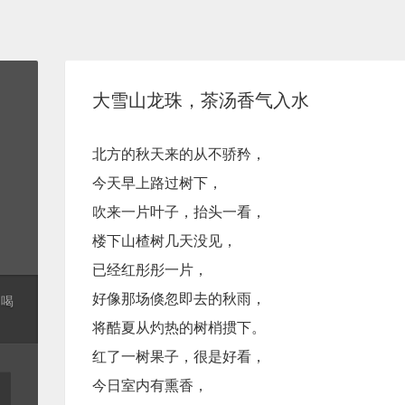
大雪山龙珠，茶汤香气入水
北方的秋天来的从不骄矜，
今天早上路过树下，
吹来一片叶子，抬头一看，
楼下山楂树几天没见，
已经红彤彤一片，
好像那场倏忽即去的秋雨，
起喝
将酷夏从灼热的树梢掼下。
红了一树果子，很是好看，
今日室内有熏香，