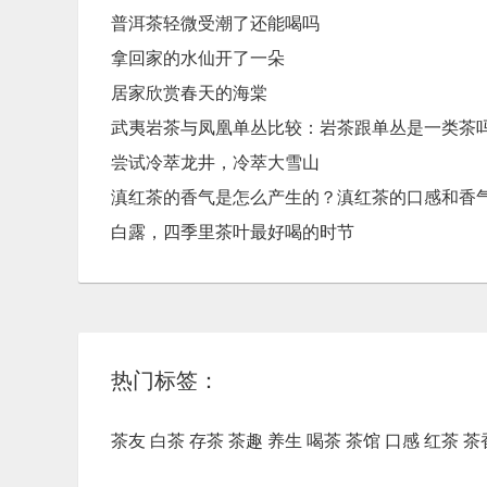
普洱茶轻微受潮了还能喝吗
拿回家的水仙开了一朵
居家欣赏春天的海棠
武夷岩茶与凤凰单丛比较：岩茶跟单丛是一类茶
尝试冷萃龙井，冷萃大雪山
滇红茶的香气是怎么产生的？滇红茶的口感和香
白露，四季里茶叶最好喝的时节
热门标签：
茶友
白茶
存茶
茶趣
养生
喝茶
茶馆
口感
红茶
茶