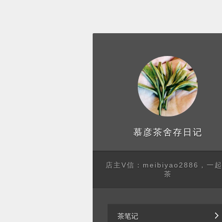
存日记
慕彦茶舍
店主V信：meibiyao2886，一
茶
茶笔记