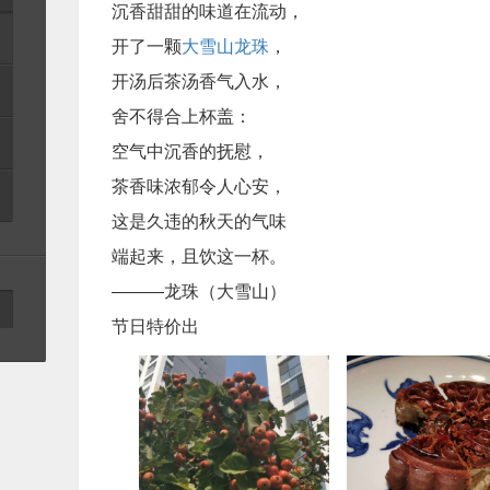
沉香甜甜的味道在流动，
开了一颗
大雪山龙珠
，
开汤后茶汤香气入水，
舍不得合上杯盖：
空气中沉香的抚慰，
茶香味浓郁令人心安，
这是久违的秋天的气味
端起来，且饮这一杯。
———龙珠（大雪山）
节日特价出