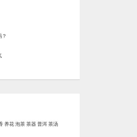
吗？
气
香
养花
泡茶
茶器
普洱
茶汤