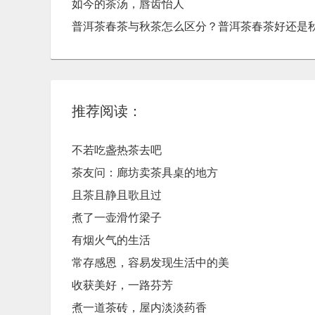
如今的茶汤，唇齿怡人
普洱茶春茶与秋茶怎么区分？普洱茶春茶好还是
推荐阅读：
不若吃盏热茶去吧
茶友问：廊坊卖茶具桌的地方
且茶且静且歌且过
煮了一壶滑竹梁子
有烟火气的生活
常存感恩，容易发现生活中的美
收获美好，一路芬芳
煮一道茶砖，屋内淡淡药香