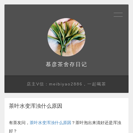
存日记
慕彦茶舍
店主V信：meibiyao2886，一起喝茶
茶叶水变浑浊什么原因
有茶友问，
茶叶水变浑浊什么原因
？茶叶泡出来清好还是浑浊
好？