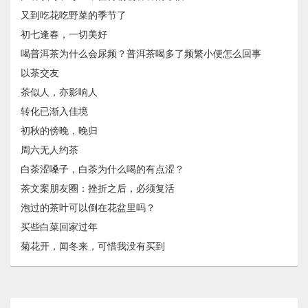
又到吃花吃野菜的季节了
初七逢春，一切美好
喝普洱茶为什么会尿频？普洱茶喝多了频繁小便怎么回事
以茶交友
茶似人，亦影响人
转化已渐入佳境
初秋的傍晚，晚归
周六无人约茶
白茶涩嗓子，白茶为什么喝的有点涩？
茶文案朋友圈：挫折之后，必须复活
泡过的茶叶可以倒在花盆里吗？
买些白菜回家过年
菊花开，闻冬来，可惜我没有买到