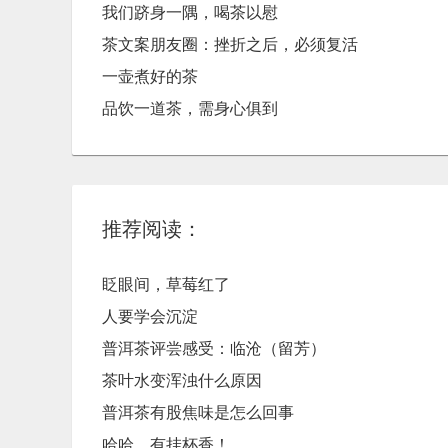
我们跻身一隅，喝茶以慰
茶文案朋友圈：挫折之后，必须复活
一壶煮好的茶
品饮一道茶，需身心俱到
推荐阅读：
眨眼间，草莓红了
人要学会沉淀
普洱茶评尝感受：临沧（留芳）
茶叶水变浑浊什么原因
普洱茶有股焦味是怎么回事
哈哈，有挂杯香！