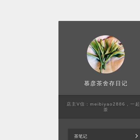
存日记
慕彦茶舍
店主V信：meibiyao2886，一
茶
茶笔记