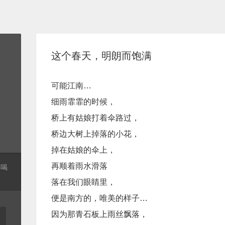
这个春天，明朗而饱满
可能江南…
细雨霏霏的时候，
桥上有姑娘打着伞路过，
桥边大树上掉落的小花，
掉在姑娘的伞上，
再顺着雨水滑落
起喝
落在我们眼睛里，
便是南方的，唯美的样子…
因为那青石板上雨丝飘落，