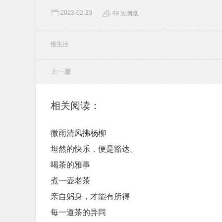
2023-02-23
49 次浏览
慢生活
上一篇
相关阅读：
微雨清风拂杨柳
坦然的快乐，便是豁达。
喝茶的雅事
煮一壶老茶
亲自躬身，才能有所得
每一道茶的异同