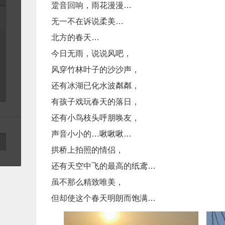
跫音回响，雨花漫漫…
无一不在诉说柔美…
北方的春天…
今日无雨，说说风吧，
​风穿竹林叶子的沙沙声，
还有冰湖已化水波粼粼，
有​孩子戏玩春天的落日，
还有小鸟枝头呼朋唤友，
声音小小的…啾啾啾…
拱桥上拍照的情侣，
还有天空中飞的最高的​纸鸢…
虽​不那么精致唯美，
​但却使这个春天明朗而饱满…