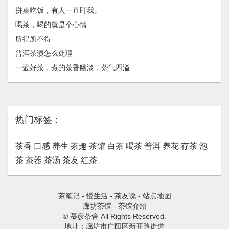
拼桌吃饭，有人一直盯我。
喝茶，喝的就是个心情
所得所不得
普洱茶渍怎么处理
一壶好茶，煮的茶香幽淡，茶气四溢
热门标签：
茶香
口感
养生
茶趣
茶馆
白茶
喝茶
普洱
养花
存茶
泡
茶
茶器
茶汤
茶友
红茶
茶笔记
-
慢生活
-
茶友说
-
站点地图
廊坊茶馆
-
茶馆介绍
© 慕彦茶舍 All Rights Reserved.
地址：廊坊市广阳区新开路街道