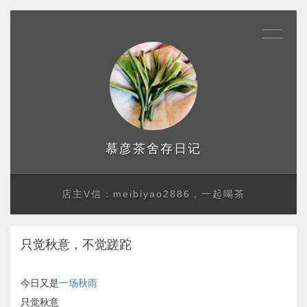
存日记
慕彦茶舍
店主V信：meibiyao2886，一起喝茶
只觉秋意，不觉蹉跎
今日又是
一场秋雨
只觉秋意