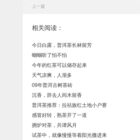
上一篇
相关阅读：
今日白露，普洱茶长林留芳
蝈蝈听了怕不怕
今年的红茶可以储存起来
天气凉爽，人渐多
09年普洱古树茶砖
沉香，辞去人间木留香
普洱茶推荐：拉祜族红土地小户赛
感冒好转，熟茶开了一道
拥炉对茶，共谭风月
试茶中，就像慢慢等着阳光撒进来