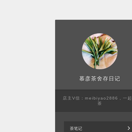
存日记
慕彦茶舍
店主V信：meibiyao2886，一
茶
茶笔记