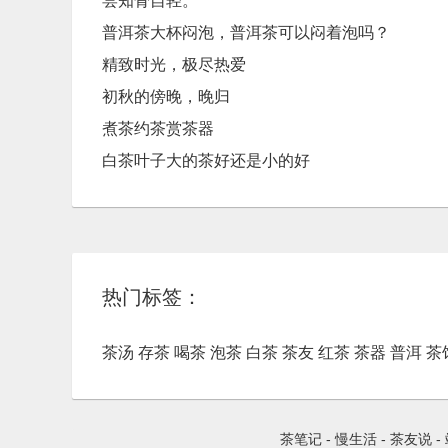
尝知骨自轻。
普洱茶大杯闷泡，普洱茶可以闷着泡吗？
精致时光，极尽热爱
初秋的傍晚，晚归
煮茶约茶赏茶器
白茶叶子大的茶好还是小的好
热门标签：
茶汤
存茶
喝茶
泡茶
白茶
茶友
红茶
茶器
普洱
茶
茶笔记
-
慢生活
-
茶友说
-