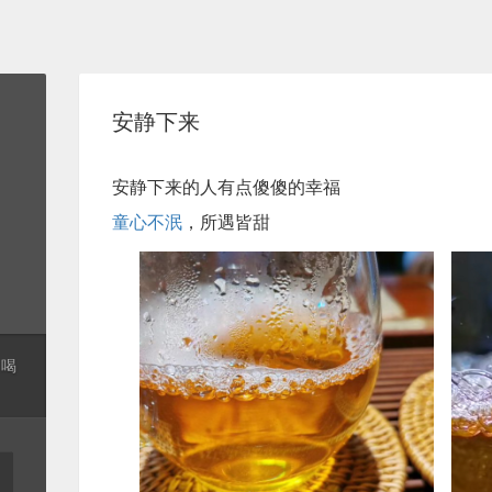
安静下来
安静下来的人有点傻傻的幸福
童心不泯
，所遇皆甜
起喝