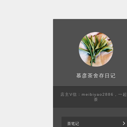
存日记
慕彦茶舍
店主V信：meibiyao2886，一
茶
茶笔记