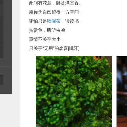
此间有花意，卧赏满室香。
愿你为自己留得一方空间，
哪怕只是
喝喝茶
，读读书，
赏赏鱼，听听虫鸣
事情不关乎大小，
只关乎“无用”的欢喜[呲牙]