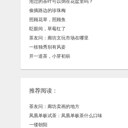
泡过的茶叶可以倒在花盆里吗？
偷摘路边的珍珠梅
照顾花草，照顾鱼
眨眼间，草莓红了
茶友问：廊坊文玩市场在哪里
一枝独秀别有风姿
开一道茶，小芽初崭
推荐阅读：
茶友问：廊坊卖画的地方
凤凰单枞试茶：凤凰单枞茶什么口味
一缕朝阳