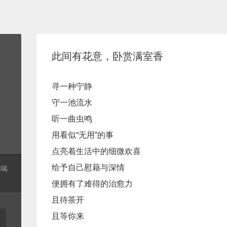
此间有花意，卧赏满室香
寻一种宁静
守一池流水
听一曲虫鸣
用看似“无用”的事
点亮着生活中的细微欢喜
给予自己慰藉与深情
起喝
便拥有了难得的治愈力
且待茶开
且等你来