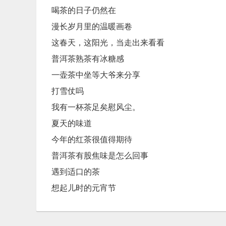
喝茶的日子仍然在
漫长岁月里的温暖画卷
这春天，这阳光，当走出来看看
普洱茶熟茶有冰糖感
一壶茶中坐等大爷来分享
打雪仗吗
我有一杯茶足矣慰风尘。
夏天的味道
今年的红茶很值得期待
普洱茶有股焦味是怎么回事
遇到适口的茶
想起儿时的元宵节