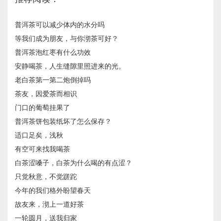
普洱茶可以减少体内的水分吗
等我们成为朋友，与你沏茶可好？
普洱茶泡红枣有什么功效
安静喝茶，人生缝隙里照进来的光。
老白茶第一第二炮倒掉吗
茶友，因爱茶而相识
门口的葡萄挂果了
普洱茶饼包装纸坏了怎么保存？
适口足矣，浅秋
有空可来找我喝茶
白茶涩嗓子，白茶为什么喝的有点涩？
只觉秋意，不觉蹉跎
今年的我们格外盼望春天
故友来，沏上一道好茶
一轮圆月，送我归家