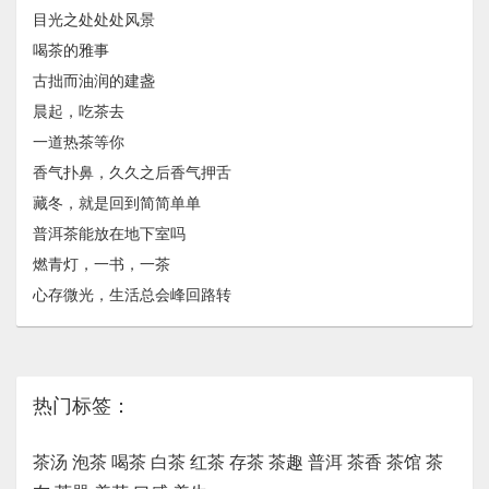
目光之处处处风景
喝茶的雅事
古拙而油润的建盏
晨起，吃茶去
一道热茶等你
香气扑鼻，久久之后香气押舌
藏冬，就是回到简简单单
普洱茶能放在地下室吗
燃青灯，一书，一茶
心存微光，生活总会峰回路转
热门标签：
茶汤
泡茶
喝茶
白茶
红茶
存茶
茶趣
普洱
茶香
茶馆
茶