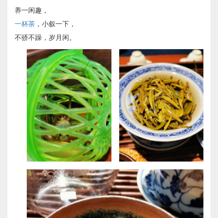
养一闲趣，
一杯茶
，小叙一下，
不骄不躁，岁月闲。