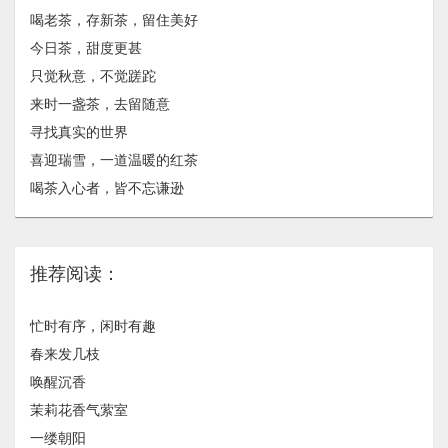
喝老茶，存新茶，留住美好
今日茶，甜度更甚
只觉秋意，不觉蹉跎
来时一盏茶，去留随意
寻找真实的世界
喜迎瑞雪，一道温暖的红茶
喝茶入心者，皆不忘谦逊
推荐阅读：
忙时有序，闲时有趣
春来发几枝
唤醒沉香
茉莉花香气萦室
一缕朝阳