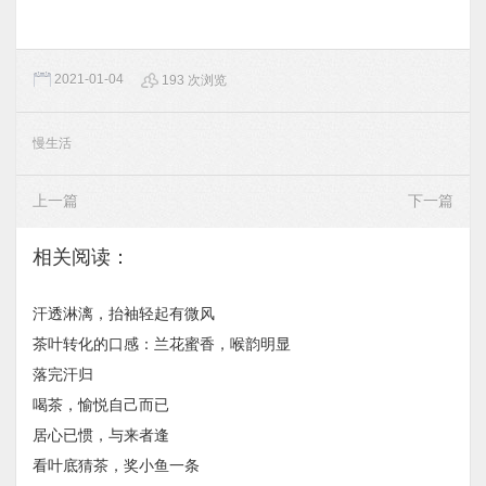
2021-01-04
193 次浏览
慢生活
上一篇
下一篇
相关阅读：
汗透淋漓，抬袖轻起有微风
茶叶转化的口感：兰花蜜香，喉韵明显
落完汗归
喝茶，愉悦自己而已
居心已惯，与来者逢
看叶底猜茶，奖小鱼一条