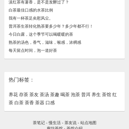
滇红茶有薯香，是不是发酵过了？
白茶最佳口感的水茶比例
我有一杯茶足矣慰风尘。
普洱茶生茶转化熟茶要多少年？多少年都不行！
今日白露，这个季节可以喝暖暖的茶
熟茶的汤色，香气，滋味，喉感，浓稠感
每天留点时间，泡一道好茶
热门标签：
养花
存茶
茶友
茶汤
茶趣
喝茶
泡茶
普洱
养生
茶馆
红
茶
白茶
茶香
茶器
口感
茶笔记
-
慢生活
-
茶友说
-
站点地图
廊坊茶馆
-
茶馆介绍