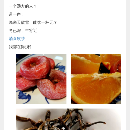
一个远方的人？
道一声：
晚来天欲雪，能饮一杯无？
冬已深，年将近
消食饮茶
我都在[呲牙]