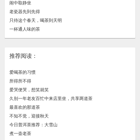
闹中取静坐
老瓷器先到先得
只待这个​春天，喝茶到天明
一杯通人味的茶
推荐阅读：
爱喝茶的习惯
所得所不得
爱哭便哭，想笑就笑
久别一年老友百忙中来店里坐，共享两道茶
最喜欢的那道茶
不知不觉，迎接秋天
今日普洱茶推荐：大雪山
煮一壶老茶