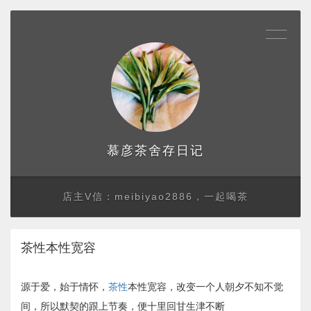
存日记
慕彦茶舍
店主V信：meibiyao2886，一起喝茶
茶性本性宽容
源于爱，始于情怀，
茶性
本性宽容，改变一个人朝夕不知不觉
间，所以默契的跟上节奏，便十里回甘生津不断