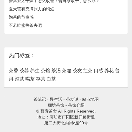
普洱茶太干燥了怎么改善？普洱茶放干了怎么办？
夏天该有充满张力的绚烂
泡茶的节奏感
不若吃盏热茶去吧
热门标签：
茶香
茶器
养生
茶馆
茶汤
茶趣
茶友
红茶
口感
养花
普
洱
泡茶
喝茶
存茶
白茶
茶笔记
-
慢生活
-
茶友说
-
站点地图
廊坊茶馆
-
茶馆介绍
© 慕彦茶舍 All Rights Reserved.
地址：廊坊市广阳区新开路街道
第二大街北内街c座90号