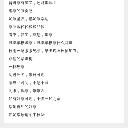
普洱茶有灰尘，还能喝吗？
泡茶的节奏感
足够坚强，也足够幸运
茶应该轻轻松松品饮
看书，静坐，冥想，喝茶
凤凰单枞试茶：凤凰单枞茶什么口味
秋雨一场微微见凉，早出晚归长袖加衣。
路边的珍珠梅
一杯热茶
历过严冬，来日可期
给自己时间，不急不躁
闭眼，抿茶，蝈蝈叫
如有好茶可期，不惧三尺之寒
馥郁香甜的好茶
知足常乐这个中秋😆