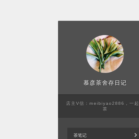
存日记
慕彦茶舍
店主V信：meibiyao2886，一
茶
茶笔记