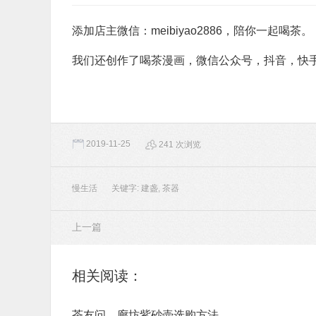
推荐阅读：
一道热茶等你
路上也有很多意趣
把日子过出活色生香
明日秋分， 昼夜均
老茶礼盒
炊烟升起的地方，就是家的方向
此时情绪此时天，无事小神仙
秋分，夜风有花香
感恩遇见
你一看就脾气好。