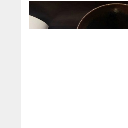
上一篇
相关阅读：
茶友问，廊坊紫砂壶选购方法
普洱茶和红茶可以用一个紫砂壶泡吗？
幸遇建盏，紫釉光紫足底
明成化青花宫碗
茶道主人杯为什么都大
普洱茶渍怎么处理
白茶和生普能用一个紫砂壶吗
建盏，慢慢养来
茶友问：廊坊茶具市场在哪里？
茶友问：廊坊什么地方卖高级茶杯？