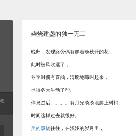
柴烧建盏的独一无二
晚归，发现路旁偶有趁着晚秋开的花，
此时被风吹远了，
冬季时偶有喜鹊，清脆地啼叫起来，
显得冬天生动了些。
起喝
停息过后。。。。有月光淡淡地爬上树梢。
时间这样过去就很好。
美的事物
往往，在浅浅的岁月里，