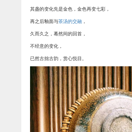
其盏的变化先是金色，金色再变七彩，
再之后釉面与
茶汤的交融
，
久而久之，蓦然间的回首，
不经意的变化，
已然古拙古韵，赏心悦目。