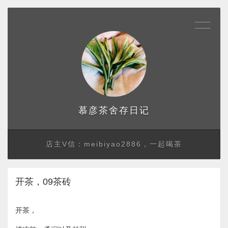
存日记
慕彦茶舍
店主V信：meibiyao2886，一起喝茶
开茶，09茶砖
开茶，