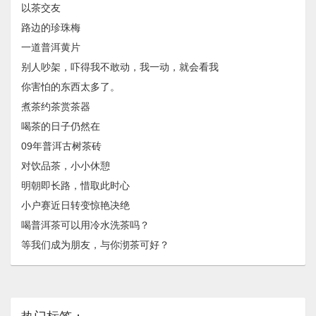
以茶交友
路边的珍珠梅
一道普洱黄片
别人吵架，吓得我不敢动，我一动，就会看我
你害怕的东西太多了。
煮茶约茶赏茶器
喝茶的日子仍然在
09年普洱古树茶砖
对饮品茶，小小休憩
明朝即长路，惜取此时心
小户赛近日转变惊艳决绝
喝普洱茶可以用冷水洗茶吗？
等我们成为朋友，与你沏茶可好？