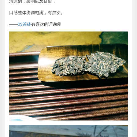
清凉韵，柔润以及甘甜，
口感整体协调饱满，有层次。
——
09茶砖
有喜欢的详询🤗