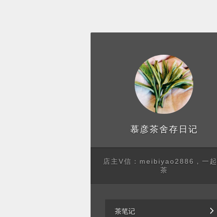
存日记
慕彦茶舍
店主V信：meibiyao2886，一
茶
茶笔记