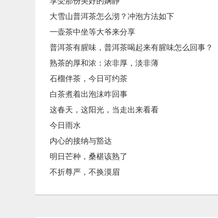
享受那份美好的娴静
大雪山普洱茶怎么沏？冲泡方法如下
一壶茶中坐等大爷来分享
普洱茶有腥味，普洱茶喝起来有腥味怎么回事？
熟茶的厚和浓：浓非厚，淡非薄
石榴伴茶，今日可约茶
白茶煮着出泡沫咋回事
这春天，这阳光，当走出来看看
今日雨水
内心的接纳与豁达
明日芒种，桑椹该熟了
不折尊严，不换漠眉