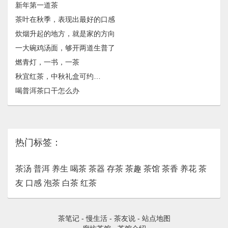
新年第一道茶
茶叶在秋季，表现出最好的口感
炊烟升起的地方，就是家的方向
一大碗鸡汤面，够开两道生普了
燃青灯，一书，一茶
秋宜红茶，中秋礼盒可约…
喝普洱茶口干怎么办
热门标签：
茶汤
普洱
养生
喝茶
茶器
存茶
茶趣
茶馆
茶香
养花
茶
友
口感
泡茶
白茶
红茶
茶笔记
-
慢生活
-
茶友说
-
站点地图