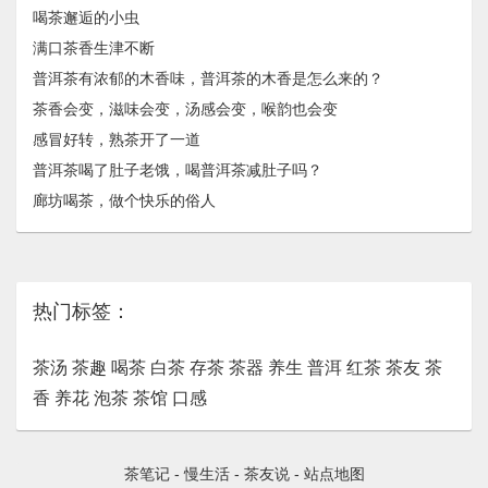
喝茶邂逅的小虫
满口茶香生津不断
普洱茶有浓郁的木香味，普洱茶的木香是怎么来的？
茶​香会变，滋味会变，汤感会变，喉韵也会变
感冒好转，熟茶开了一道
普洱茶喝了肚子老饿，喝普洱茶减肚子吗？
廊坊喝茶，做个快乐的俗人
热门标签：
茶汤
茶趣
喝茶
白茶
存茶
茶器
养生
普洱
红茶
茶友
茶
香
养花
泡茶
茶馆
口感
茶笔记
-
慢生活
-
茶友说
-
站点地图