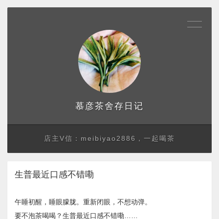
存日记
慕彦茶舍
店主V信：meibiyao2886，一起喝茶
生普最近口感不错嘞
午睡初醒，睡眼朦胧。重新闭眼，不想动弹。
要不泡茶喝喝？生普最近口感不错嘞……