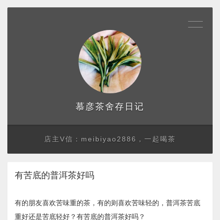
存日记
慕彦茶舍
店主V信：meibiyao2886，一起喝茶
有苦底的普洱茶好吗
有的朋友喜欢苦味重的茶，有的则喜欢苦味轻的，普洱茶苦底
重好还是苦底轻好？有苦底的普洱茶好吗？