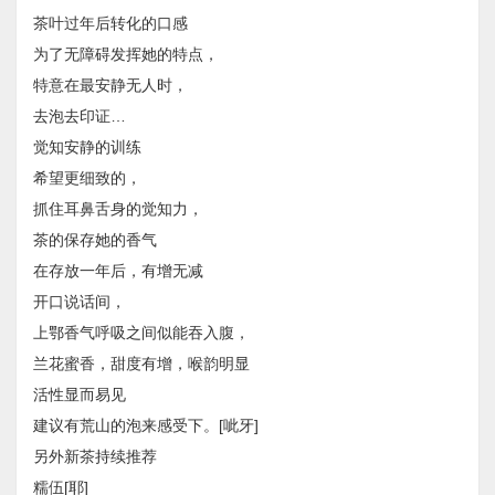
​茶叶过年后转化的口感
​为了无障碍发挥她的特点，
​特意在最安静无人时，
去泡去印证…
​觉知安静的训练
​希望更细致的，
抓住耳鼻舌身的觉知力，
​茶的保存她的香气
​在存放一年后，​有增无减
​开口说话间，
上鄂香气呼吸之间似能吞入腹，
兰花​蜜香，甜度有增，喉韵明显
​活性显而易见
​建议有荒山的泡来感受下。[呲牙]
​另外新茶持续推荐
​糯伍[耶]