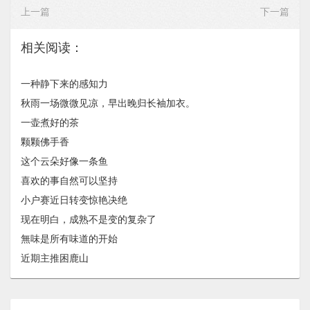
上一篇
下一篇
相关阅读：
一种静下来的感知力
秋雨一场微微见凉，早出晚归长袖加衣。
一壶煮好的茶
颗颗佛手香
这个云朵好像一条鱼
喜欢的事自然可以坚持
小户赛近日转变惊艳决绝
现在明白，成熟不是变的复杂了
無味是所有味道的开始
近期主推困鹿山