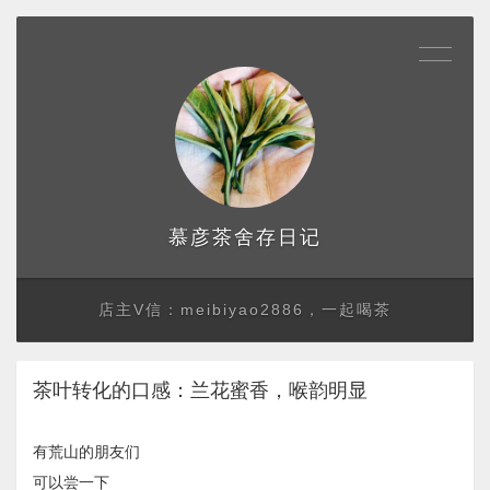
存日记
慕彦茶舍
店主V信：meibiyao2886，一起喝茶
茶叶转化的口感：兰花蜜香，喉韵明显
有荒山的朋友们
​可以尝一下