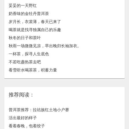
妥妥的一天野红
奶香味的金牡丹普洱茶
岁月长，​衣裳薄，春天已来了
喝茶就是找寻独属自己的乐趣
秋冬的日子和茶叶
秋雨一场微微见凉，早出晚归长袖加衣。
一杯茶，探寻人生底色
不若吃盏热茶去吧
看雪听水喝茶茶，积蓄力量
推荐阅读：
普洱茶推荐：拉祜族红土地小户赛
活出最好的样子
看着春晚，包着饺子