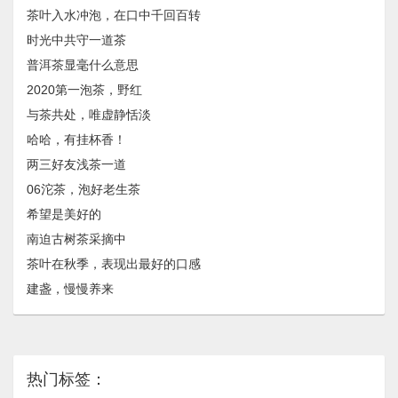
茶叶入水冲泡，在口中千回百转
时光中共守一道茶
普洱茶显毫什么意思
2020第一泡茶，野红
与茶共处，唯虚静恬淡
哈哈，有挂杯香！
两三好友浅茶一道
06沱茶，泡好老生茶
希望是美好的
南迫古树茶采摘中
茶叶在秋季，表现出最好的口感
建盏，慢慢养来
热门标签：