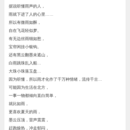
据说听懂雨声的人，
雨就下进了人的心里……
所以有微雨如酥，
自在飞花轻似梦。
有无边丝雨细如愁，
宝帘闲挂小银钩。
还有黑云翻墨未遮山，
白雨跳珠乱入船…
大珠小珠落玉盘…
因为听懂，所以雨才化作了千万种情绪，流传千古…
可能因为生活在北方，
一事一物都倾向直白简单，
就比如雨，
更喜欢夏天的雨，
墨云压顶，雷声震震，
赶跑燥热，冲走郁闷，