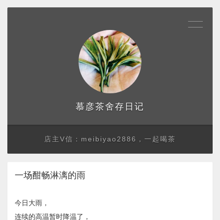
存日记
慕彦茶舍
店主V信：meibiyao2886，一起喝茶
一场酣畅淋漓的雨
今日大雨，
连续的高温暂时降温了，