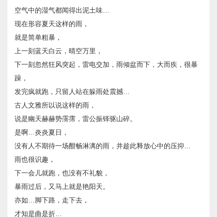
空气中的湿气都闻得出泥土味…
现在形容夏天这样的雨，
就是简单粗暴，
上一刻蓝天白云，晴空万里，
下一刻忽然狂风突起，雷电交加，雨倾盆而下，大而疾，很暴
躁，
发完疯就跑，只留人站在躲雨处震撼…
古人文雅所以说这样的雨，
说是幽天赫赫势霶霈，雷公振铎驱山碎。
是啊…炎炎夏日，
没有人不期待一场酣畅淋漓的雨，并趁此释放心中的压抑…
雨也很识趣，
下一会儿就跑，也没有不礼貌，
暴雨过后，又马上就是艳阳天。
​亦如…脚下路，走下去，
才知是曲是折…