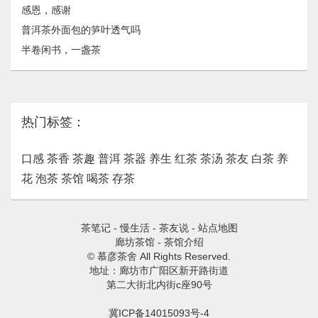
感恩，感谢
普洱茶外面包的笋叶透气吗
半卷闲书，一盏茶
热门标签：
口感
茶香
茶趣
普洱
茶器
养生
红茶
茶汤
茶友
白茶
养
花
泡茶
茶馆
喝茶
存茶
茶笔记
-
慢生活
-
茶友说
-
站点地图
廊坊茶馆
-
茶馆介绍
© 慕彦茶舍 All Rights Reserved.
地址：廊坊市广阳区新开路街道
第二大街北内街c座90号
冀ICP备14015093号-4