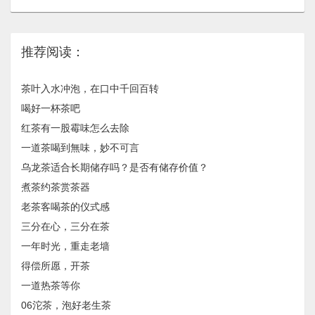
推荐阅读：
茶叶入水冲泡，在口中千回百转
喝好一杯茶吧
红茶有一股霉味怎么去除
一道茶喝到無味，妙不可言
乌龙茶适合长期储存吗？是否有储存价值？
煮茶约茶赏茶器
老茶客喝茶的仪式感
三分在心，三分在茶
一年时光，重走老墙
得偿所愿，开茶
一道热茶等你
06沱茶，泡好老生茶