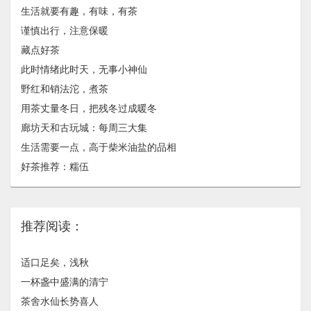
生活就要有趣，有味，有茶
谨慎出行，注意保暖
藏点好茶
此时情绪此时天，无事小神仙
野红和销法沱，煮茶
用茶丈量冬日，把残冬过成暖冬
廊坊天和古玩城：每周三大集
生活需要一点，高于柴米油盐的品相
好茶推荐：糯伍
推荐阅读：
适口足矣，浅秋
一杯盏中盛满的清宁
茶舍水仙长势喜人