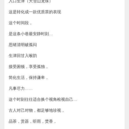
​入口生津（大雪山龙珠）
​这是转化成一款优质茶的表现
​这个时间段，
是这条小巷最安静时刻…
​思绪清明破孤闷
​生津回甘入喉韵
​接受困顿，享受孤独，
​简化生活，保持谦卑，
​凡事尽力……
​这个时刻往往适合换个视角检视自己…
​古人对己对物，都足够地珍视，
品茶，赏器，听雨，焚香，