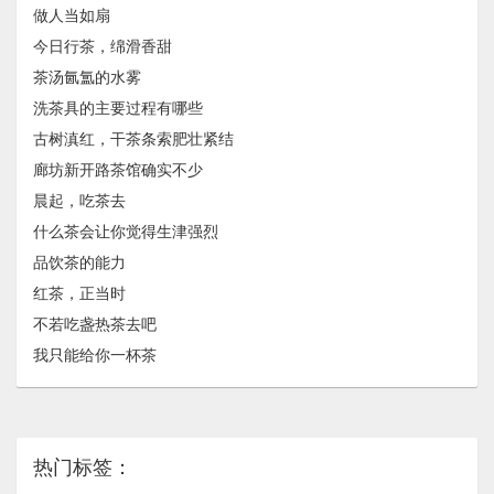
做人当如扇
今日行茶，绵滑香甜
茶汤氤氲的水雾
洗茶具的主要过程有哪些
古树滇红，干茶条索肥壮紧结
廊坊新开路茶馆确实不少
晨起，吃茶去
什么茶会让你觉得生津强烈
品饮茶的能力
红茶，正当时
不若吃盏热茶去吧
我只能给你一杯茶
热门标签：