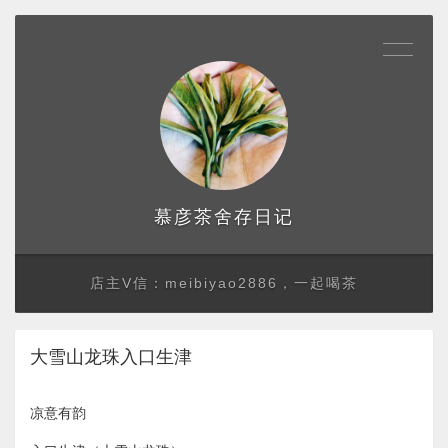
存日记
慕彦茶舍
店主V信：meibiyao2886，一起喝茶
大雪山龙珠入口生津
凉意有韵