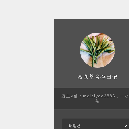
存日记
慕彦茶舍
店主V信：meibiyao2886，一
茶
茶笔记