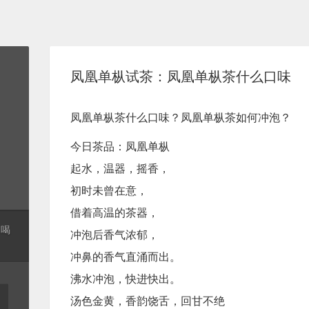
凤凰单枞试茶：凤凰单枞茶什么口味
​凤凰单枞茶什么口味？凤凰单枞茶如何冲泡？
今日茶品：凤凰单枞
起水，温器，摇香，
初时未曾在意，
借着高温的茶器，
起喝
冲泡后香气浓郁，
冲鼻的香气直涌而出。
沸水冲泡，快进快出。
汤色金黄，香韵饶舌，回甘不绝