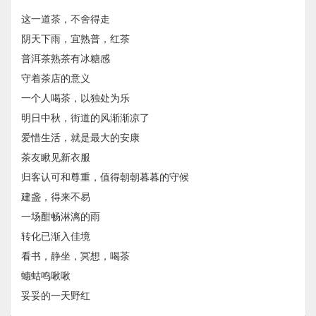
这一道茶，不舍得走
阴天下雨，宜熟普，红茶
普洱茶熟茶有冰糖感
守着茶店的意义
一个人喝茶，以独处为乐
明日中秋，街道的风渐渐凉了
爱惜生活，就是最大的安康
茶友瞅见新衣服
归客认可和尊重，值得朝朝暮暮的守候
建盏，得来不易
一场酣畅淋漓的雨
转化已渐入佳境
看书，静坐，冥想，喝茶
蟪蛄鸣啾啾
妥妥的一天野红