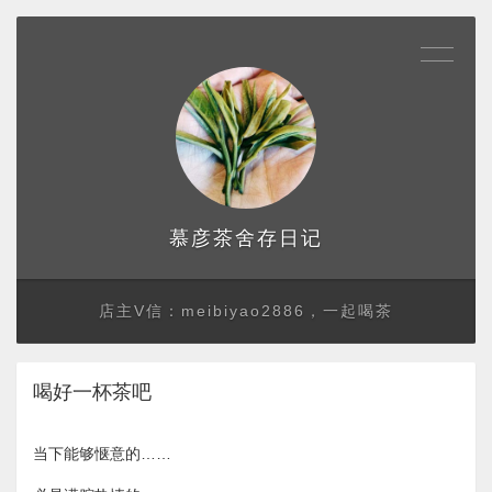
存日记
慕彦茶舍
店主V信：meibiyao2886，一起喝茶
喝好一杯茶吧
当下能够惬意的……