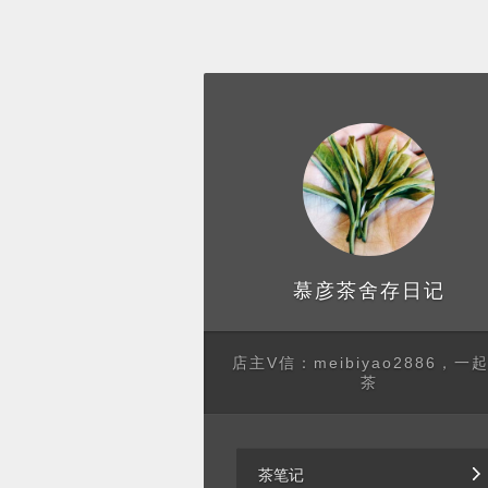
存日记
慕彦茶舍
店主V信：meibiyao2886，一
茶
茶笔记