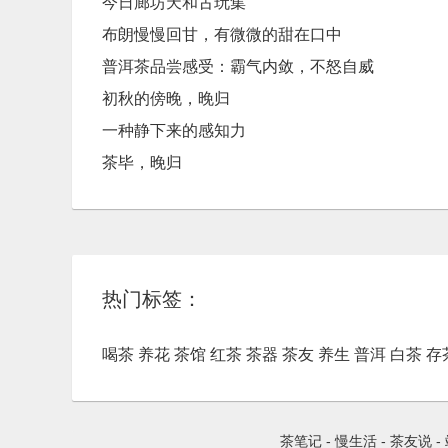
今日廊坊天和古玩集
布朗慢慢回甘，有微微的甜在口中
普洱茶品尝感受：霸气内敛，不怒自威
初秋的傍晚，晚归
一种静下来的感知力
茶毕，晚归
热门标签：
喝茶
养花
茶馆
红茶
茶器
茶友
养生
普洱
白茶
存
茶笔记
-
慢生活
-
茶友说
-