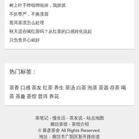
树上叶子哗啦哗啦掉，我抓抓
不折尊严，不换漠眉
普洱茶渍怎么处理
秋天适合喝红茶吗？从红茶的口感转化说起
只负责开心就好
热门标签：
茶香
口感
茶友
红茶
养生
茶汤
白茶
泡茶
茶器
存茶
喝
茶
茶趣
茶馆
普洱
养花
茶笔记
-
慢生活
-
茶友说
-
站点地图
廊坊茶馆
-
茶馆介绍
© 慕彦茶舍 All Rights Reserved.
地址：廊坊市广阳区新开路街道