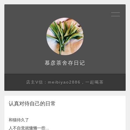
存日记
慕彦茶舍
店主V信：meibiyao2886，一起喝茶
认真对待自己的日常
和猫待久了
人不自觉就慵懒一些…