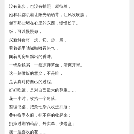
没有跑步，也没有拍照，就待着，
她和我都趴着让阳光晒晒背，让风吹吹脸，
似乎那些堵在心里的东西，慢慢松了。
饭，可以慢慢做，
买新鲜食材，洗、切、炒、煮，
看着锅里咕嘟咕嘟冒热气，
闻着厨房里飘出的香味。
一锅杂粮粥，一盘凉拌笋丝，清爽开胃。
这一刻做饭的意义，不是吃，
是认真对待自己的过程。
好好吃饭，是对自己最大的尊重……
花一小时，收拾一个角落。
整理书桌，把杂七杂八收进抽屉；
叠好换季衣服，把不穿的收起来；
扔掉过期的药品、外卖单、快递盒；
摆一瓶喜欢的花……