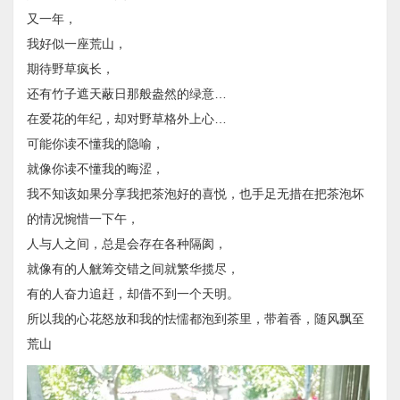
又一年，
我好似一座荒山，
期待野草疯长，
还有竹子遮天蔽日那般盎然的绿意…
在爱花的年纪，却对野草格外上心…
可能你读不懂我的隐喻，
就像你读不懂我的晦涩，
我不知该如果分享我把茶泡好的喜悦，也手足无措在把茶泡坏
的情况惋惜一下午，
人与人之间，总是会存在各种隔阂，
就像有的人觥筹交错之间就繁华揽尽，
有的人奋力追赶，却借不到一个天明。
所以我的心花怒放和我的怯懦都泡到茶里，带着香，随风飘至
荒山