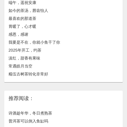
端午，遥祝安康
如今的茶汤，唇齿怡人
最喜欢的那道茶
胃暖了，心才暖
感恩，感谢
我要是不在，你就小鱼干了你
2025年开工，约茶
滇红，甜香有果味
常遇皓月当空
糯伍古树茶转化非常好
推荐阅读：
诗酒趁年华，冬日煮熟茶
普洱茶可以倒入鱼缸吗