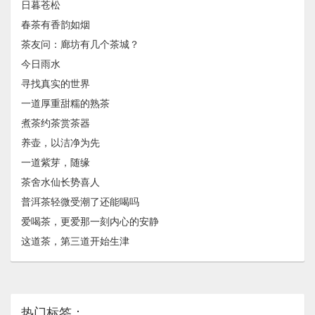
日暮苍松
春茶有香韵如烟
茶友问：廊坊有几个茶城？
今日雨水
寻找真实的世界
一道厚重甜糯的熟茶
煮茶约茶赏茶器
养壶，以洁净为先
一道紫芽，随缘
茶舍水仙长势喜人
普洱茶轻微受潮了还能喝吗
爱喝茶，更爱那一刻内心的安静
这道茶，第三道开始生津
热门标签：