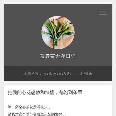
存日记
慕彦茶舍
店主V信：meibiyao2886，一起喝茶
把我的心花怒放和怯懦，都泡到茶里
等一朵朵春茶花攒满枝头，
是我对这个季节交替里记忆的发酵…