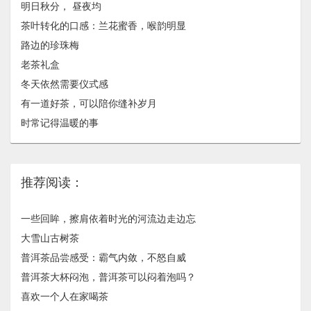
明日秋分， 昼夜均
茶叶转化的口感：兰花蜜香，喉韵明显
路边的珍珠梅
老茶礼盒
冬天依然需要仪式感
有一道好茶，可以陪你缝补岁月
时常记得温暖的事
推荐阅读：
一些回眸，擦肩依着时光的河流边走边忘
大雪山古树茶
普洱茶品尝感受：霸气内敛，不怒自威
普洱茶大杯闷泡，普洱茶可以闷着泡吗？
喜欢一个人在家喝茶