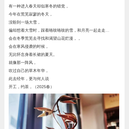
有一种进入春天却似寒冬的错觉，
今年在荒芜寂寥的冬天，
没盼到一场大雪，
偏却想着大雪时，踩着咯吱咯吱的雪，和月亮一起走走…
会在冬季荒芜去寻找和渴望山花烂漫，，
会在寒风侵袭的时候，
无比怀念身着长裙的夏天。
就像那一阵风，
吹过自己的草木年华，
此去经年，更与何人说
​开工，约茶，（2025春）