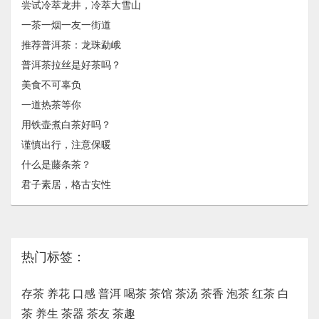
尝试冷萃龙井，冷萃大雪山
一茶一烟一友一街道
推荐普洱茶：龙珠​勐峨
普洱茶拉丝是好茶吗？
美食不可辜负
一道热茶等你
用铁壶煮白茶好吗？
谨慎出行，注意保暖
什么是藤条茶？
君子素居，格古安性
热门标签：
存茶
养花
口感
普洱
喝茶
茶馆
茶汤
茶香
泡茶
红茶
白
茶
养生
茶器
茶友
茶趣