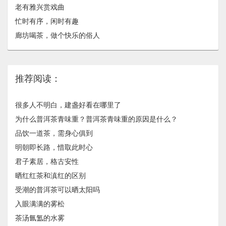
老有雅兴赏戏曲
忙时有序，闲时有趣
廊坊喝茶，做个快乐的俗人
推荐阅读：
很多人不明白，建盏好看在哪里了
为什么普洱茶青味重？普洱茶青味重的原因是什么？
品饮一道茶，需身心俱到
明朝即长路，惜取此时心
君子素居，格古安性
晒红红茶和滇红的区别
受潮的普洱茶可以晒太阳吗
入眼满满的雾松
茶汤氤氲的水雾