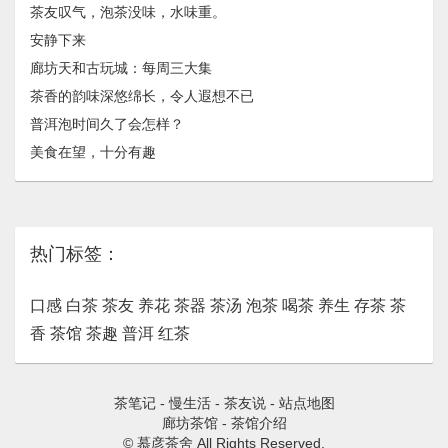
茶友叹气，泡茶没味，水味重。
安静下来
廊坊天和古玩城：每周三大集
茶香的韵味深悠绵长，令人遐想不已
普洱泡时间久了会怎样？
美食在望，十分有趣
热门标签：
口感
白茶
茶友
养花
茶器
茶汤
泡茶
喝茶
养生
存茶
茶
香
茶馆
茶趣
普洱
红茶
茶笔记
-
慢生活
-
茶友说
-
站点地图
廊坊茶馆
-
茶馆介绍
© 慕彦茶舍 All Rights Reserved.