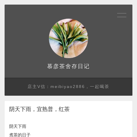
存日记
慕彦茶舍
店主V信：meibiyao2886，一起喝茶
阴天下雨，宜熟普，红茶
阴天下雨
​煮茶的日子