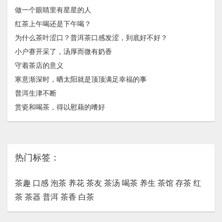
做一个眼睛里有星星的人
红茶上午喝还是下午喝？
为什么茶叶涩口？普洱茶口感发涩，到底好不好？
小户赛开采了，汤厚而微有奶香
守着茶店的意义
寒意渐深时，晒太阳就是顶顶满足幸福的事
普洱生津不断
赏瓷和喝茶，得以慰藉的嗜好
热门标签：
茶趣
口感
泡茶
养花
茶友
茶汤
喝茶
养生
茶馆
存茶
红
茶
茶器
普洱
茶香
白茶