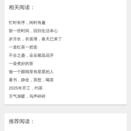
相关阅读：
忙时有序，闲时有趣
留一些时间，回归生活本心
岁月长，​衣裳薄，春天已来了
一道红茶一把壶
不全之盏，朵朵紫晶花开
一壶煮好的茶
做一个眼睛里有星星的人
看书，静坐，冥想，喝茶
2025年开工，约茶
天气渐暖，鸟声碎碎
推荐阅读：