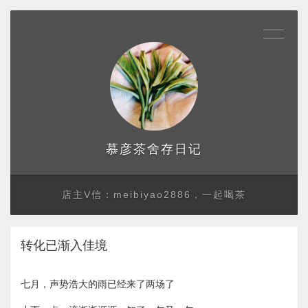
存日记
慕彦茶舍
店主V信：meibiyao2886，一起喝茶
转化已渐入佳境
七月，声势浩大的雨已经来了两场了