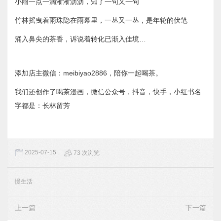
小雨一点一滴淅淅沥沥，知了一句又一句
竹林摇曳着雨珠隐在雨幕里，一丛又一丛，是年轮的伏笔
涌入鼻尖的茶香，诉说着转化已渐入佳境…
添加店主微信：meibiyao2886，陪你一起喝茶。
我们还创作了喝茶漫画，微信公众号，抖音，快手，小红书名
字都是：长林留芳
2025-07-15
73 次浏览
慢生活
上一篇
下一篇