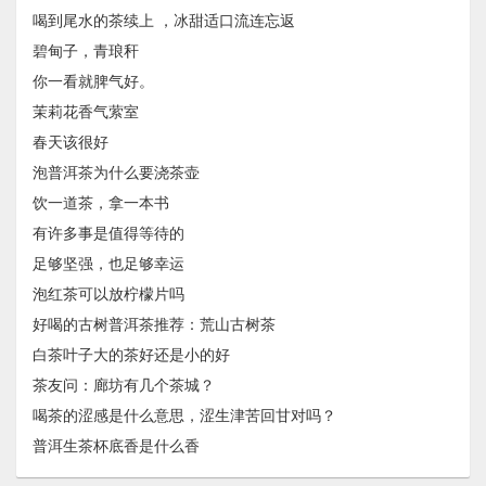
喝到尾水的茶续上 ，冰甜适口流连忘返
碧甸子，青琅秆
你一看就脾气好。
茉莉花香气萦室
春天该很好
泡普洱茶为什么要浇茶壶
饮一道茶，拿一本书
有许多事是值得等待的
足够坚强，也足够幸运
泡红茶可以放柠檬片吗
好喝的古树普洱茶推荐：荒山古树茶
白茶叶子大的茶好还是小的好
茶友问：廊坊有几个茶城？
喝茶的涩感是什么意思，涩生津苦回甘对吗？
普洱生茶杯底香是什么香