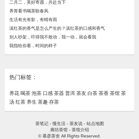
二月二，美好寄愿，共赴当下
养胃看书喝茶盼春风
生活有光有影，有晴有雨
滇红茶的香气是怎么产生的？滇红茶的口感和香气
别人吵架，吓得我不敢动，我一动，就会看我
我指给你看，时间的样子
热门标签：
养花
喝茶
泡茶
口感
茶器
普洱
茶友
白茶
茶香
茶馆
茶
汤
红茶
养生
茶趣
存茶
茶笔记
-
慢生活
-
茶友说
-
站点地图
廊坊茶馆
-
茶馆介绍
© 慕彦茶舍 All Rights Reserved.