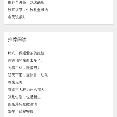
推荐普洱茶：龙珠​勐峨
秋宜红茶，中秋礼盒可约…
春天该很好
推荐阅读：
腊八，偶遇爱茶的姐姐
你害怕的东西太多了。
向着目标，慢慢努力
阴天下雨，宜熟普，红茶
春来无恙
茶道主人杯为什么都大
算是告别，也是新生
条条芽头肥嫩油润
端午，遥祝安康