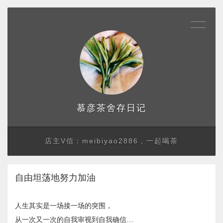
存日记
慕彦茶舍
店主V信：meibiyao2886，一起喝茶
自由坦荡地努力加油
人生其实是一场接一场的突围，
从一次又一次的自我审视到自我确信…